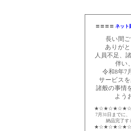
〓〓〓〓
ネット
長い間ご
ありがと
人員不足、諸
伴い
令和8年7
サービスを
諸般の事情
よう
★☆★☆★☆★
7月31日までに
納品完了す
★☆★☆★☆★