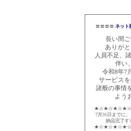
〓〓〓〓
ネット
長い間ご
ありがと
人員不足、諸
伴い
令和8年7
サービスを
諸般の事情
よう
★☆★☆★☆★
7月31日までに
納品完了す
★☆★☆★☆★